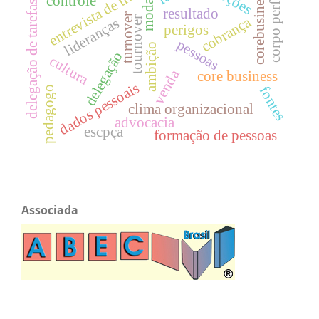
entrevista de trabalho
corpo perfeito
corebusiness
controle
moda
delegação de tarefas
resultado
turnover
cobrança
tournover
lideranças
perigos
pessoas
ambição
delegação
cultura
venda
core business
dados pessoais
fontes
pedagogo
clima organizacional
advocacia
escpça
formação de pessoas
Associada