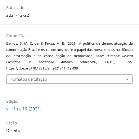
Publicado
2021-12-22
Como Citar
Barros, B. M. C. de, & Feksa, M. B. (2021). A política de democratização da
comunicação Brasil e os contornos sobre o papel das novas mídias na difusão
da informação e na consolidação da democracia.
Saber Humano: Revista
Científica Da Faculdade Antonio Meneghetti
,
11
(19), 33–55.
https://doi.org/10.18815/sh.2021v11n19.499
Fomatos de Citação
Edição
v. 11 n. 19 (2021)
Seção
Direito