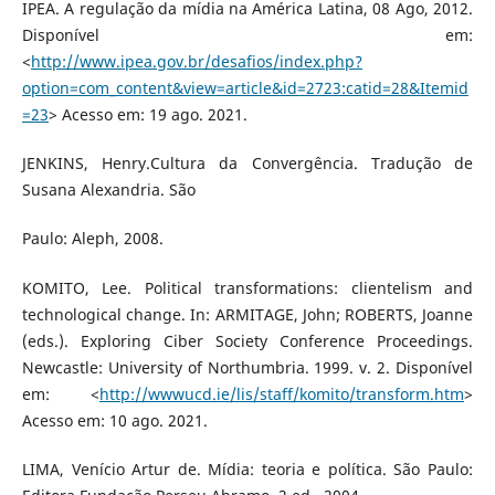
IPEA. A regulação da mídia na América Latina, 08 Ago, 2012.
Disponível em:
<
http://www.ipea.gov.br/desafios/index.php?
option=com_content&view=article&id=2723:catid=28&Itemid
=23
> Acesso em: 19 ago. 2021.
JENKINS, Henry.Cultura da Convergência. Tradução de
Susana Alexandria. São
Paulo: Aleph, 2008.
KOMITO, Lee. Political transformations: clientelism and
technological change. In: ARMITAGE, John; ROBERTS, Joanne
(eds.). Exploring Ciber Society Conference Proceedings.
Newcastle: University of Northumbria. 1999. v. 2. Disponível
em: <
http://wwwucd.ie/lis/staff/komito/transform.htm
>
Acesso em: 10 ago. 2021.
LIMA, Venício Artur de. Mídia: teoria e política. São Paulo: