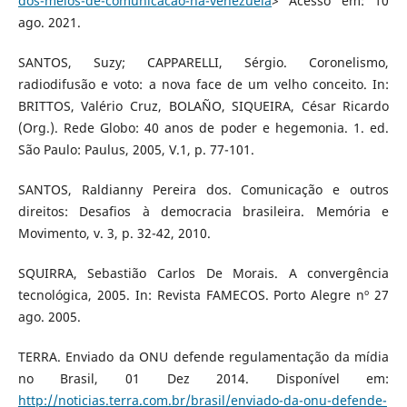
dos-meios-de-comunicacao-na-venezuela
> Acesso em: 10
ago. 2021.
SANTOS, Suzy; CAPPARELLI, Sérgio. Coronelismo,
radiodifusão e voto: a nova face de um velho conceito. In:
BRITTOS, Valério Cruz, BOLAÑO, SIQUEIRA, César Ricardo
(Org.). Rede Globo: 40 anos de poder e hegemonia. 1. ed.
São Paulo: Paulus, 2005, V.1, p. 77-101.
SANTOS, Raldianny Pereira dos. Comunicação e outros
direitos: Desafios à democracia brasileira. Memória e
Movimento, v. 3, p. 32-42, 2010.
SQUIRRA, Sebastião Carlos De Morais. A convergência
tecnológica, 2005. In: Revista FAMECOS. Porto Alegre nº 27
ago. 2005.
TERRA. Enviado da ONU defende regulamentação da mídia
no Brasil, 01 Dez 2014. Disponível em:
http://noticias.terra.com.br/brasil/enviado-da-onu-defende-