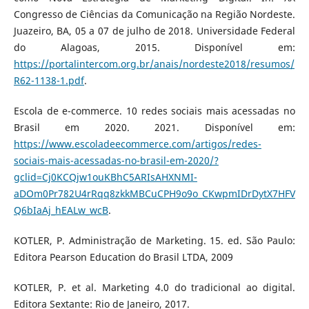
Congresso de Ciências da Comunicação na Região Nordeste.
Juazeiro, BA, 05 a 07 de julho de 2018. Universidade Federal
do Alagoas, 2015. Disponível em:
https://portalintercom.org.br/anais/nordeste2018/resumos/
R62-1138-1.pdf
.
Escola de e-commerce. 10 redes sociais mais acessadas no
Brasil em 2020. 2021. Disponível em:
https://www.escoladeecommerce.com/artigos/redes-
sociais-mais-acessadas-no-brasil-em-2020/?
gclid=Cj0KCQjw1ouKBhC5ARIsAHXNMI-
aDOm0Pr782U4rRqq8zkkMBCuCPH9o9o_CKwpmIDrDytX7HFV
Q6bIaAj_hEALw_wcB
.
KOTLER, P. Administração de Marketing. 15. ed. São Paulo:
Editora Pearson Education do Brasil LTDA, 2009
KOTLER, P. et al. Marketing 4.0 do tradicional ao digital.
Editora Sextante: Rio de Janeiro, 2017.