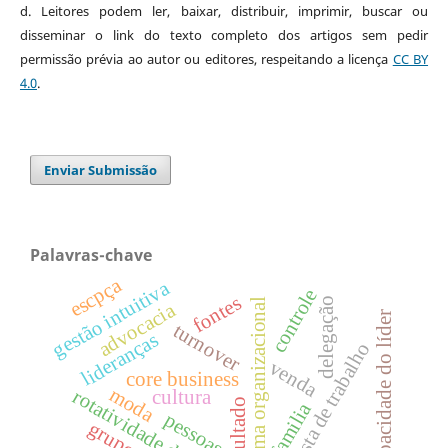
d. Leitores podem ler, baixar, distribuir, imprimir, buscar ou
disseminar o link do texto completo dos artigos sem pedir
permissão prévia ao autor ou editores, respeitando a licença
CC BY
4.0
.
Enviar Submissão
Palavras-chave
escpça
gestão intuitiva
controle
fontes
delegação
clima organizacional
advocacia
capacidade do líder
turnover
lideranças
entrevista de trabalho
venda
core business
moda
rotatividade de pessoal
cultura
resultado
familia
pessoas