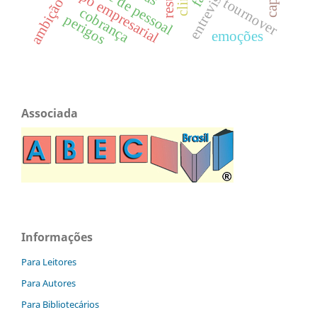
grupo empresarial
tournover
ambição
cobrança
perigos
emoções
Associada
Informações
Para Leitores
Para Autores
Para Bibliotecários